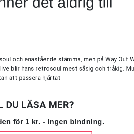
nner det aldrig till
ka soul och enastående stämma, men på Way Out 
 live blir hans retrosoul mest såsig och tråkig. M
an att passera hjärtat.
L DU LÄSA MER?
en för 1 kr. - Ingen bindning.