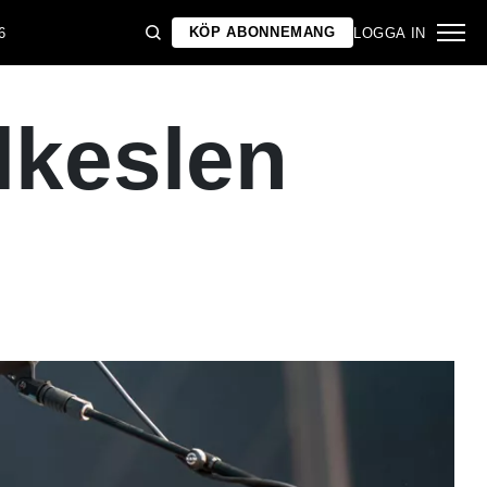
KÖP ABONNEMANG
6
LOGGA IN
lkeslen