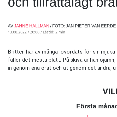
och tillrättalagt brä
AV
JANNE HALLMAN
/ FOTO: JAN PIETER VAN EERDE
13.08.2022 / 20:00 /
Lästid: 2 min
Britten har av många lovordats för sin mju
faller det mesta platt. På skiva är han ojämn,
in genom ena örat och ut genom det andra, ut
VIL
Första månad