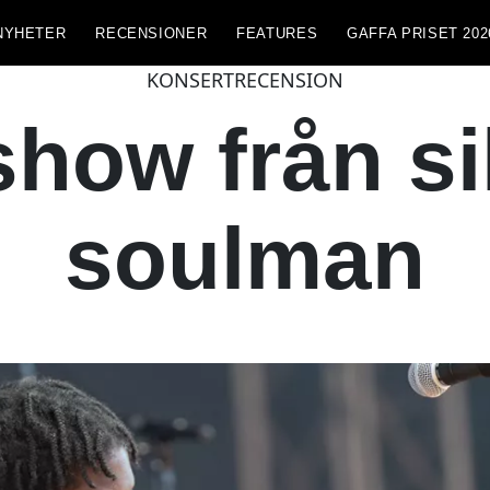
NYHETER
RECENSIONER
FEATURES
GAFFA PRISET 202
KONSERTRECENSION
show från si
soulman