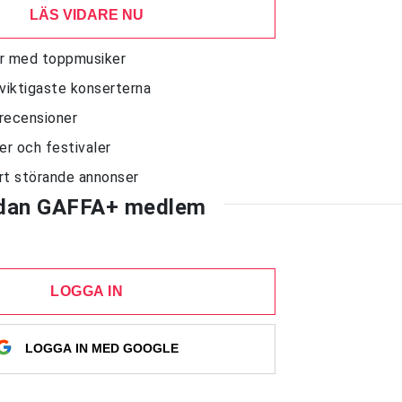
LÄS VIDARE NU
juer med toppmusiker
 viktigaste konserterna
krecensioner
ter och festivaler
rt störande annonser
dan GAFFA+ medlem
LOGGA IN
LOGGA IN MED GOOGLE