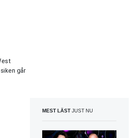
West
usiken går
MEST LÄST
JUST NU