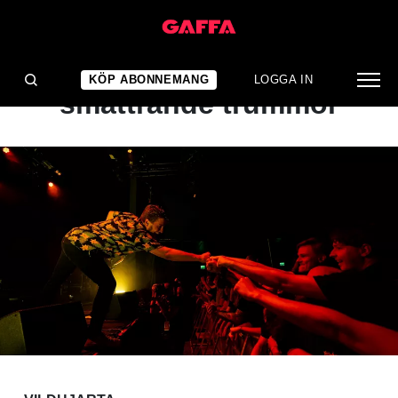
KONSERTRECENSION
Nedstämda gitarrer och
KÖP ABONNEMANG
LOGGA IN
smattrande trummor