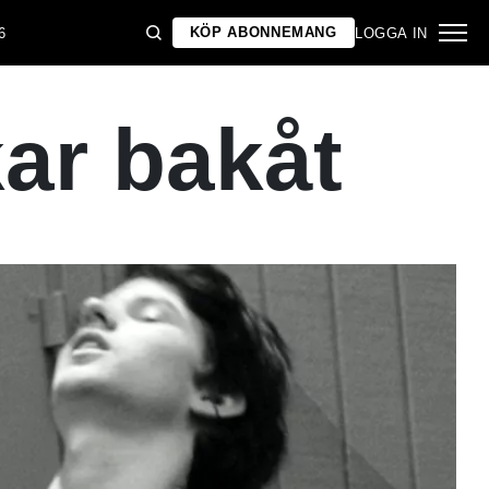
KÖP ABONNEMANG
6
LOGGA IN
kar bakåt