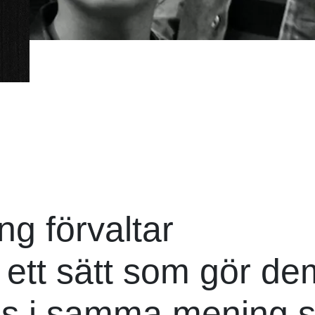
ng förvaltar
 ett sätt som gör de
nas i samma mening 