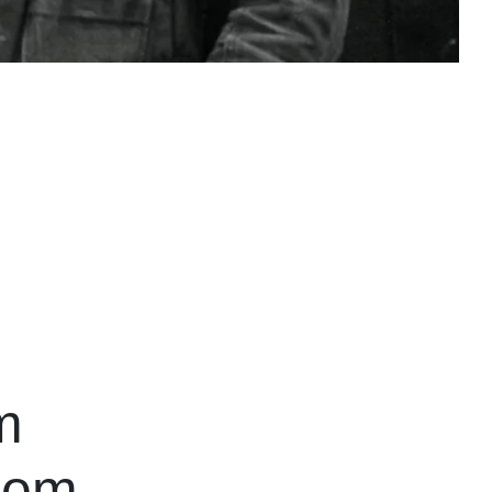
m
som