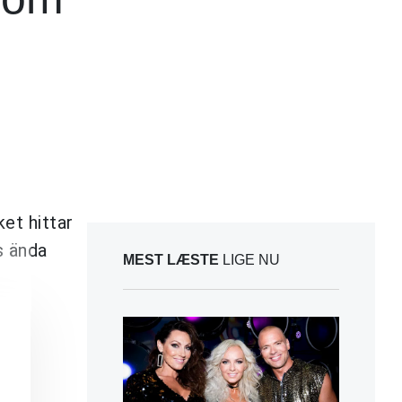
ket hittar
s ända
MEST LÆSTE
LIGE NU