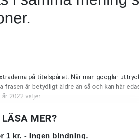
oner.
G
extraderna på titelspåret. När man googlar uttryc
 frasen är betydligt äldre än så och kan härleda
g år 2022 väljer
U LÄSA MER?
 1 kr. - Ingen bindning.