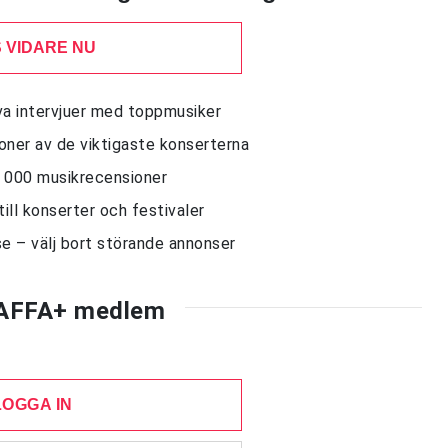
 VIDARE NU
siva intervjuer med toppmusiker
sioner av de viktigaste konserterna
10 000 musikrecensioner
till konserter och festivaler
e – välj bort störande annonser
AFFA+ medlem
LOGGA IN