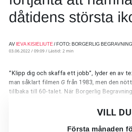
dåtidens största ik
AV
IEVA KISIELIUTE
/ FOTO: BORGERLIG BEGRAVNIN
03.06.2022 / 09:09 /
Lästid: 2 min
”Klipp dig och skaffa ett jobb”, lyder en av t
man såklart filmen
G
från 1983, men den nötta
tillbaka till 60-talet. När Borgerlig Begravnin
VILL D
Första månaden för