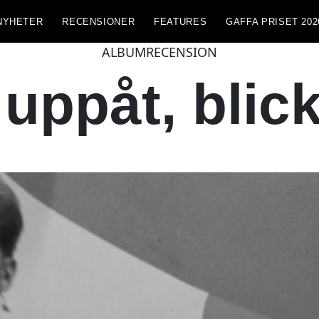
NYHETER
RECENSIONER
FEATURES
GAFFA PRISET 202
ALBUMRECENSION
uppåt, blic