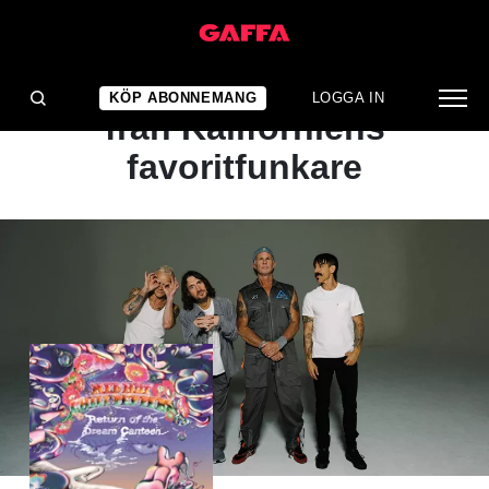
ALBUMRECENSION
Psykedeliskt och jazzigt
KÖP ABONNEMANG
LOGGA IN
från Kaliforniens
favoritfunkare