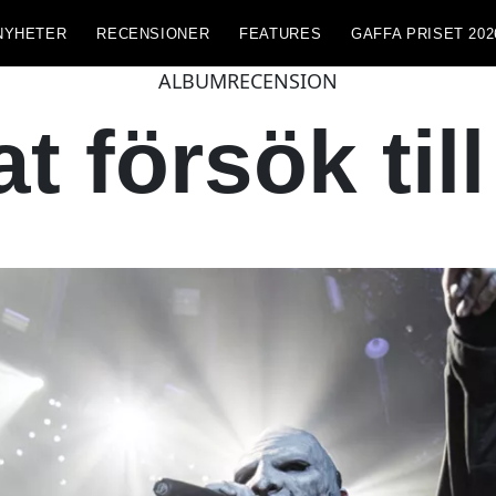
NYHETER
RECENSIONER
FEATURES
GAFFA PRISET 202
ALBUMRECENSION
t försök till