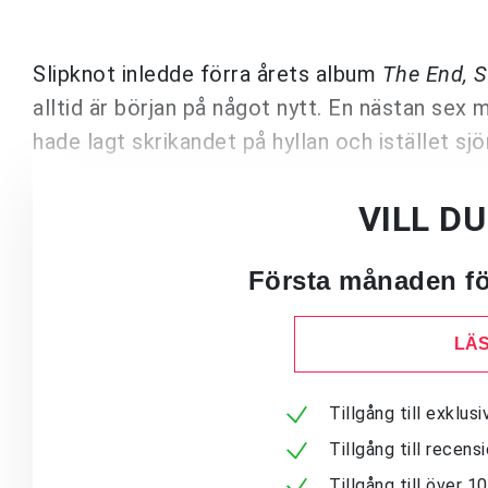
Slipknot inledde förra årets album
The End, S
alltid är början på något nytt. En nästan sex m
hade lagt skrikandet på hyllan och istället sj
VILL D
Första månaden för
LÄS
Tillgång till exklu
Tillgång till recen
Tillgång till över 