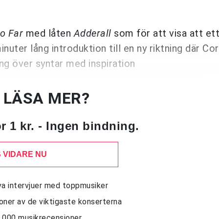
o Far
med låten
Adderall
som för att visa att ett
inuter lång introduktion till en ny riktning där Co
öng över syntar med inspiration
U LÄSA MER?
 1 kr. - Ingen bindning.
 VIDARE NU
siva intervjuer med toppmusiker
sioner av de viktigaste konserterna
10 000 musikrecensioner