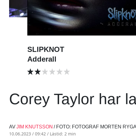
SLIPKNOT
Adderall
Corey Taylor har la
AV
JIM KNUTSSON
/ FOTO: FOTOGRAF MORTEN RY
10.06.2023 / 09:42 /
Lästid: 2 min