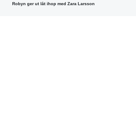
Robyn ger ut låt ihop med Zara Larsson