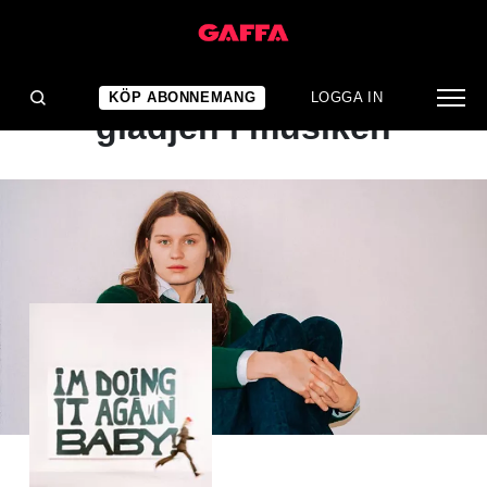
ALBUMRECENSION
Girl In Red har återfunnit
KÖP ABONNEMANG
LOGGA IN
glädjen i musiken