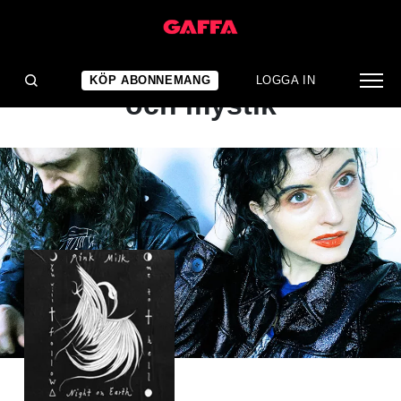
ALBUMRECENSION
Ny dimension av skönhet
KÖP ABONNEMANG
LOGGA IN
och mystik