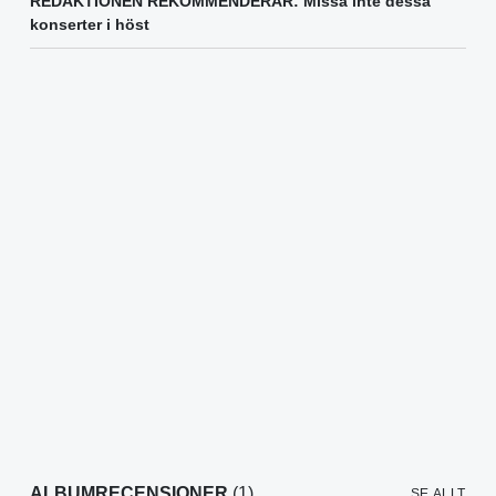
REDAKTIONEN REKOMMENDERAR: Missa inte dessa
konserter i höst
ALBUMRECENSIONER
(1)
SE ALLT