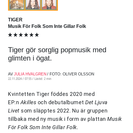
TIGER
Musik För Folk Som Inte Gillar Folk
Tiger gör sorglig popmusik med
glimten i ögat.
AV
JULIA HVALGREN
/ FOTO: OLIVER OLSSON
22.11.2024 / 07:55 /
Lästid: 2 min
Kvintetten Tiger föddes 2020 med
EP:n
Akilles
och debutalbumet
Det Ljuva
Livet
som släpptes 2022. Nu är gruppen
tillbaka med ny musik i form av plattan
Musik
För Folk Som Inte Gillar Folk.