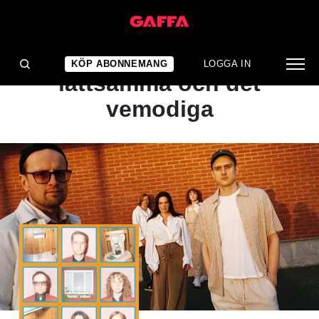
ALBUMRECENSION
Balansgång mellan det
KÖP ABONNEMANG
LOGGA IN
lättsamma och det
vemodiga