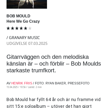
BOB MOULD
Here We Go Crazy
/ GRANARY MUSIC
UDGIVELSE 07.03.2025
Gitarrväggen och den melodiska
känslan är – och förblir – Bob Moulds
starkaste trumfkort.
AV
HENRIK FRIIS
/ FOTO: RYAN BAKER, PRESSEFOTO
15.04.2025 / 10:56 /
Lästid: 2 min
Bob Mould har fyllt 64 år och är nu framme vid
sitt 15:e soloalbum – utöver det han gjort