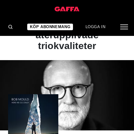
ALBUMRECENSION
Förfinade och
KÖP ABONNEMANG
LOGGA IN
återupplivade
triokvaliteter