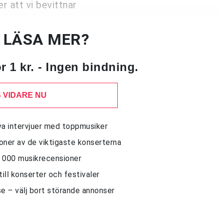
 att vi bevittnar
U LÄSA MER?
 1 kr. - Ingen bindning.
 VIDARE NU
siva intervjuer med toppmusiker
sioner av de viktigaste konserterna
10 000 musikrecensioner
till konserter och festivaler
e – välj bort störande annonser