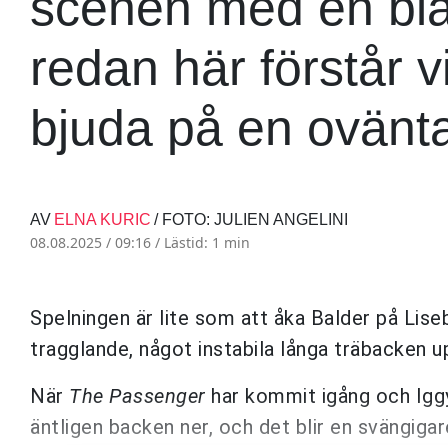
scenen med en blå
redan här förstår 
bjuda på en ovänt
AV
ELNA KURIC
/ FOTO: JULIEN ANGELINI
08.08.2025 / 09:16 /
Lästid: 1 min
Spelningen är lite som att åka Balder på Lise
tragglande, något instabila långa träbacken up
När
The Passenger
har kommit igång och Iggy 
äntligen backen ner, och det blir en svängig