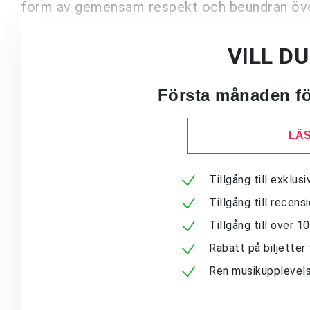
form av gemensam respekt och beundran över
VILL D
Första månaden för
LÄS
Tillgång till exklu
Tillgång till recen
Tillgång till över 
Rabatt på biljetter 
Ren musikupplevels