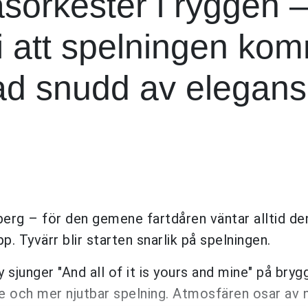
sorkester i ryggen 
vi att spelningen ko
ad snudd av elegans
berg – för den gemene fartdåren väntar alltid de
p. Tyvärr blir starten snarlik på spelningen.
sjunger "And all of it is yours and mine" på brygg
are och mer njutbar spelning. Atmosfären osar av