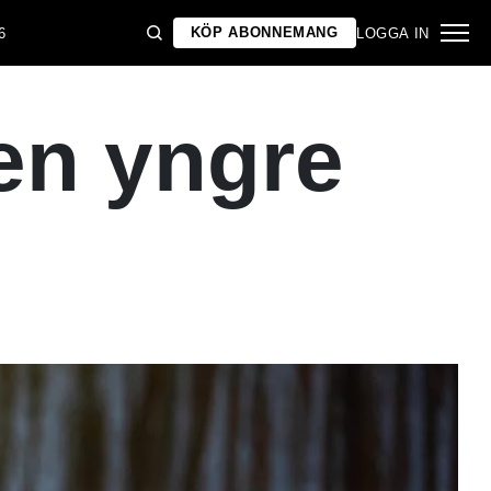
KÖP ABONNEMANG
6
LOGGA IN
en yngre