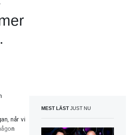
–
mmer
.
n
MEST LÄST
JUST NU
an, når vi
 någon