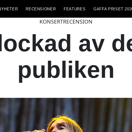
NYHETER
RECENSIONER
FEATURES
GAFFA PRISET 202
KONSERTRECENSION
plockad av d
publiken