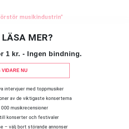
"Förstör musikindustrin"
U LÄSA MER?
 1 kr. - Ingen bindning.
 VIDARE NU
siva intervjuer med toppmusiker
sioner av de viktigaste konserterna
10 000 musikrecensioner
till konserter och festivaler
e – välj bort störande annonser