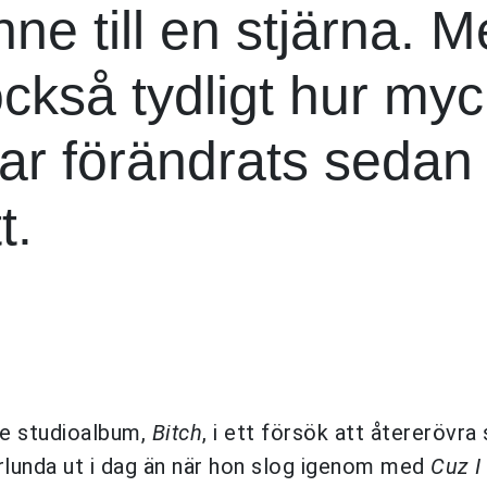
ne till en stjärna. 
 också tydligt hur my
ar förändrats sedan
t.
mte studioalbum,
Bitch
, i ett försök att återerövra s
rlunda ut i dag än när hon slog igenom med
Cuz I