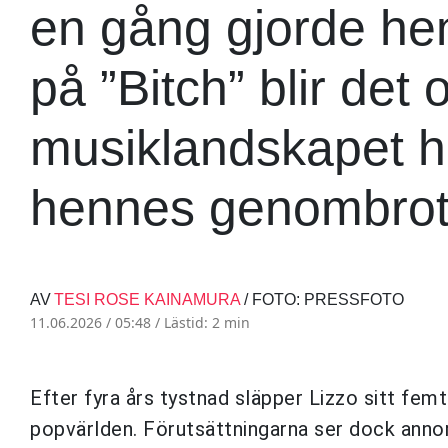
en gång gjorde hen
på ”Bitch” blir det
musiklandskapet h
hennes genombrot
AV
TESI ROSE KAINAMURA
/ FOTO: PRESSFOTO
11.06.2026 / 05:48 /
Lästid: 2 min
Efter fyra års tystnad släpper Lizzo sitt fe
popvärlden. Förutsättningarna ser dock anno