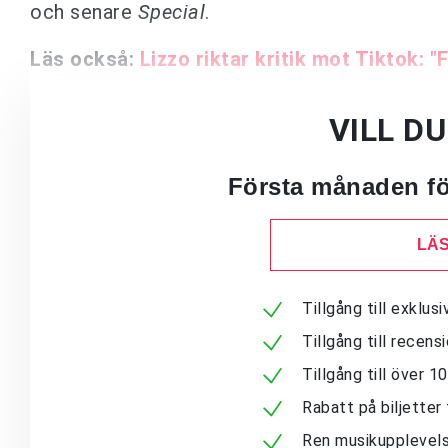
och senare
Special
.
Läs också:
Lizzo riktar kritik mot Tiktok: 
VILL D
Första månaden för
LÄS
Tillgång till exklu
Tillgång till recen
Tillgång till över 
Rabatt på biljetter 
Ren musikupplevels