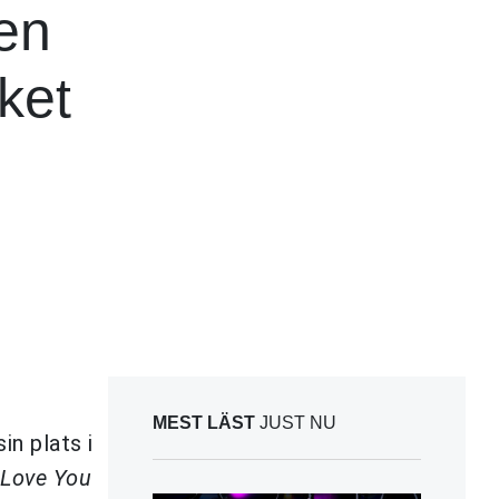
Men
cket
MEST LÄST
JUST NU
in plats i
 Love You