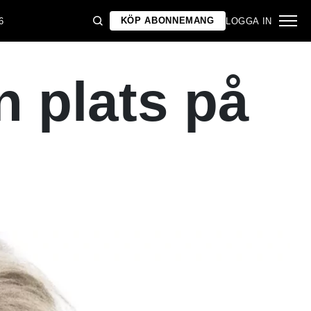
KÖP ABONNEMANG
6
LOGGA IN
n plats på