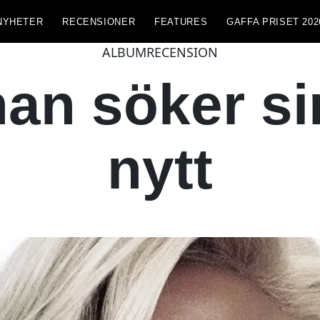
NYHETER
RECENSIONER
FEATURES
GAFFA PRISET 202
ALBUMRECENSION
an söker si
nytt