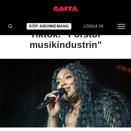
NYHET
Lizzo riktar kritik mot
KÖP ABONNEMANG
LOGGA IN
Tiktok: "Förstör
musikindustrin"