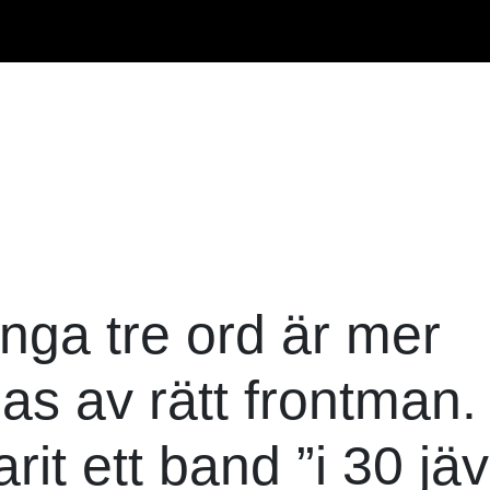
Inga tre ord är mer
s av rätt frontman.
rit ett band ”i 30 jäv