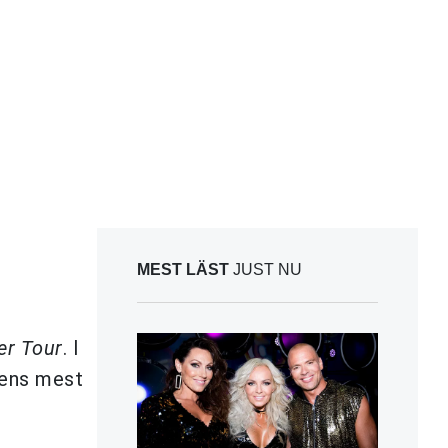
MEST LÄST
JUST NU
er Tour
. I
ldens mest