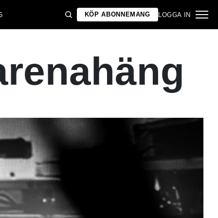
KÖP ABONNEMANG
6
LOGGA IN
 arenahäng