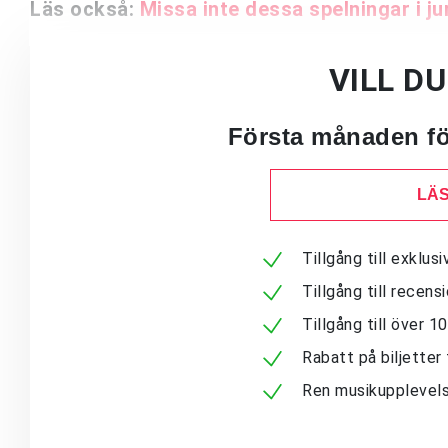
Läs också:
Missa inte dessa spelningar i ju
VILL D
Första månaden för
LÄS
Tillgång till exklu
Tillgång till recen
Tillgång till över 
Rabatt på biljetter 
Ren musikupplevels