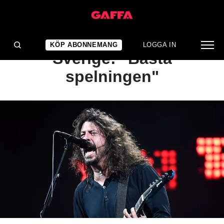
NYHET
Dave Grohl om olyckan i
KÖP ABONNEMANG
LOGGA IN
Sverige: "Bästa
spelningen"