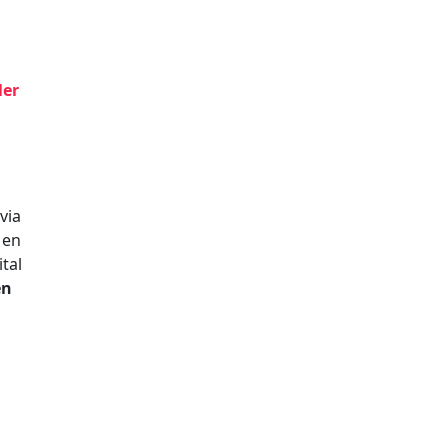
ler
via
Men
tal
en