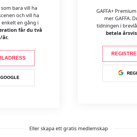
 som bara vill ha
GAFFA+ Premium är
cenen och vill ha
mer GAFFA. Du f
ar enkelt en gång i
tidningen i brevl
ration får du två
betala årsvi
/år.
REGISTR
JLADRESS
REG
 GOOGLE
Eller skapa ett gratis medlemskap