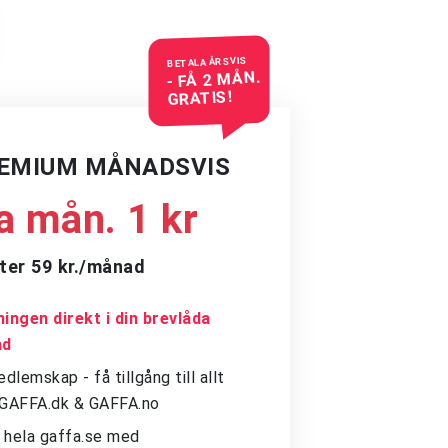
BETALA ÅRSVIS
- FÅ 2 MÅN.
GRATIS!
REMIUM MÅNADSVIS
a mån. 1 kr
ter 59 kr./månad
ingen direkt i din brevlåda
ad
dlemskap - få tillgång till allt
å GAFFA.dk & GAFFA.no
ll hela gaffa.se med