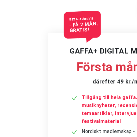
BETALA ÅRSVIS
- FÅ 2 MÅN.
GRATIS!
GAFFA+ DIGITAL 
Första mån
därefter 49 kr.
Tillgång till hela gaff
musiknyheter, recensi
temaartiklar, intervju
festivalmaterial
Nordiskt medlemskap - få 