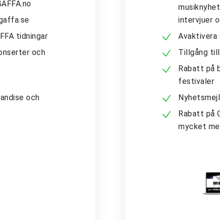
 GAFFA.no
musiknyhete
gaffa.se
intervjuer 
AFFA tidningar
Avaktivera
konserter och
Tillgång ti
Rabatt på b
festivaler
andise och
Nyhetsmejl
Rabatt på 
mycket me