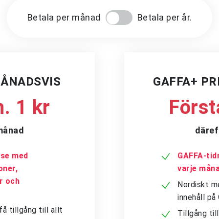
Betala per månad
Betala per år.
MÅNADSVIS
GAFFA+ P
. 1 kr
Först
/månad
däref
a.se med
GAFFA-tidn
oner,
varje mån
er och
Nordiskt me
innehåll p
tillgång till allt
Tillgång ti