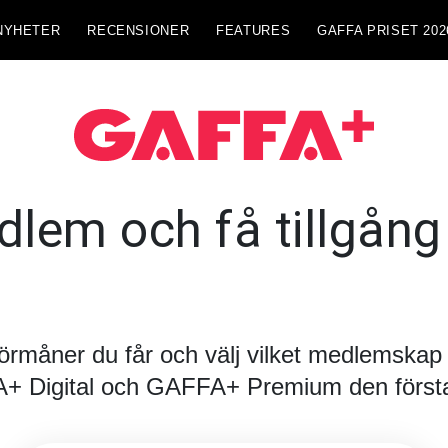
NYHETER
RECENSIONER
FEATURES
GAFFA PRISET 202
lem och få tillgång t
förmåner du får och välj vilket medlemskap d
FA+ Digital och GAFFA+ Premium den första