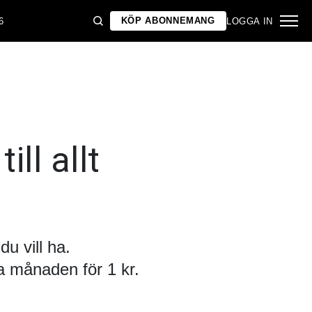
KÖP ABONNEMANG
6
LOGGA IN
ill allt
u vill ha.
 månaden för 1 kr.