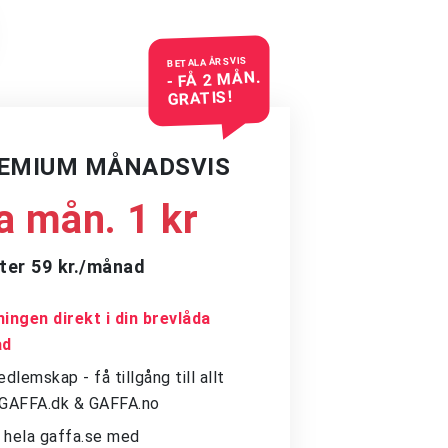
BETALA ÅRSVIS
- FÅ 2 MÅN.
GRATIS!
REMIUM MÅNADSVIS
a mån. 1 kr
ter 59 kr./månad
ingen direkt i din brevlåda
ad
dlemskap - få tillgång till allt
å GAFFA.dk & GAFFA.no
ll hela gaffa.se med