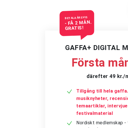
BETALA ÅRSVIS
- FÅ 2 MÅN.
GRATIS!
GAFFA+ DIGITAL 
Första mån
därefter 49 kr.
Tillgång till hela gaff
musiknyheter, recensi
temaartiklar, intervju
festivalmaterial
Nordiskt medlemskap - få 