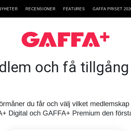
NYHETER
RECENSIONER
FEATURES
GAFFA PRISET 202
lem och få tillgång t
förmåner du får och välj vilket medlemskap d
FA+ Digital och GAFFA+ Premium den första