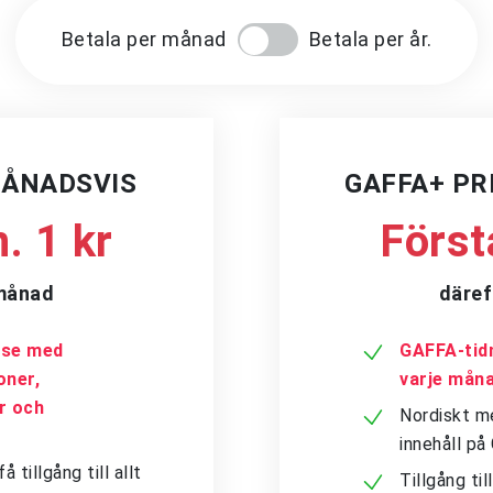
Betala per månad
Betala per år.
MÅNADSVIS
GAFFA+ P
. 1 kr
Först
/månad
däref
a.se med
GAFFA-tidn
oner,
varje mån
er och
Nordiskt me
innehåll p
tillgång till allt
Tillgång ti