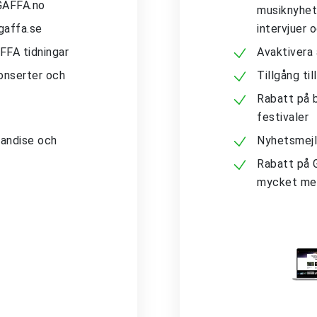
 GAFFA.no
musiknyhete
gaffa.se
intervjuer 
AFFA tidningar
Avaktivera
konserter och
Tillgång ti
Rabatt på b
festivaler
andise och
Nyhetsmejl
Rabatt på 
mycket me