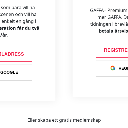
 som bara vill ha
GAFFA+ Premium är
cenen och vill ha
mer GAFFA. Du f
ar enkelt en gång i
tidningen i brevl
ration får du två
betala årsvi
/år.
REGISTR
JLADRESS
REG
 GOOGLE
Eller skapa ett gratis medlemskap