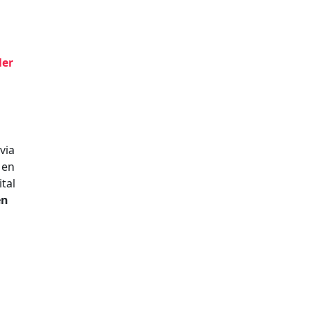
ler
via
Men
tal
en