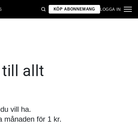
KÖP ABONNEMANG
6
LOGGA IN
ill allt
u vill ha.
 månaden för 1 kr.