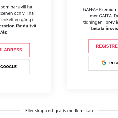
 som bara vill ha
GAFFA+ Premium är
cenen och vill ha
mer GAFFA. Du f
ar enkelt en gång i
tidningen i brevl
ration får du två
betala årsvi
/år.
REGISTR
JLADRESS
REG
 GOOGLE
Eller skapa ett gratis medlemskap