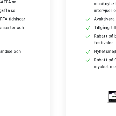
 GAFFA.no
musiknyhete
gaffa.se
intervjuer 
AFFA tidningar
Avaktivera
konserter och
Tillgång ti
Rabatt på b
festivaler
andise och
Nyhetsmejl
Rabatt på 
mycket me