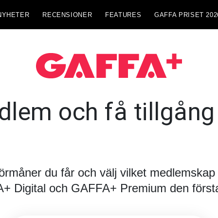
NYHETER
RECENSIONER
FEATURES
GAFFA PRISET 202
lem och få tillgång t
förmåner du får och välj vilket medlemskap d
FA+ Digital och GAFFA+ Premium den första