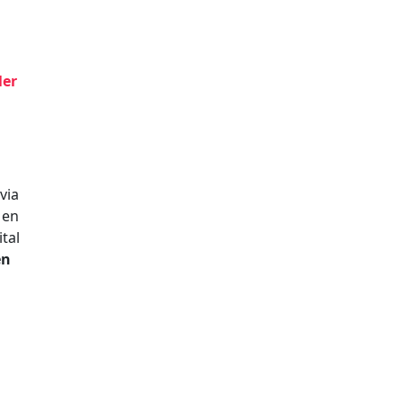
ler
via
Men
tal
en