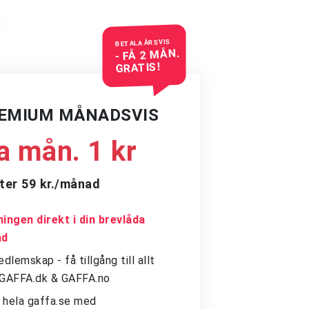
BETALA ÅRSVIS
- FÅ 2 MÅN.
GRATIS!
REMIUM MÅNADSVIS
a mån. 1 kr
ter 59 kr./månad
ingen direkt i din brevlåda
ad
dlemskap - få tillgång till allt
å GAFFA.dk & GAFFA.no
ll hela gaffa.se med