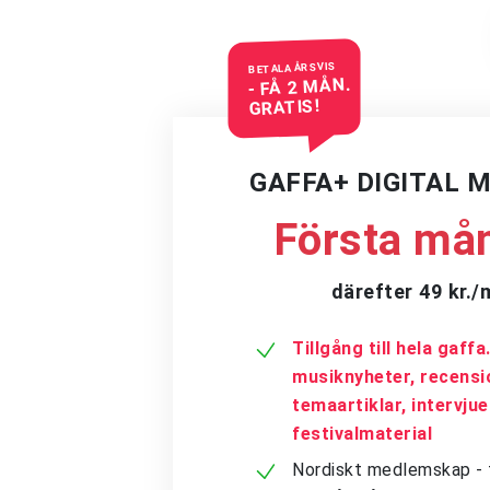
BETALA ÅRSVIS
- FÅ 2 MÅN.
GRATIS!
GAFFA+ DIGITAL 
Första mån
därefter 49 kr.
Tillgång till hela gaff
musiknyheter, recensi
temaartiklar, intervju
festivalmaterial
Nordiskt medlemskap - få 