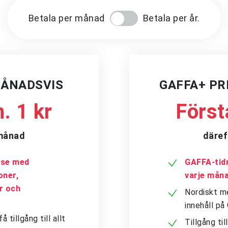
Betala per månad
Betala per år.
MÅNADSVIS
GAFFA+ P
. 1 kr
Först
/månad
däref
a.se med
GAFFA-tidn
oner,
varje mån
er och
Nordiskt me
innehåll p
tillgång till allt
Tillgång ti