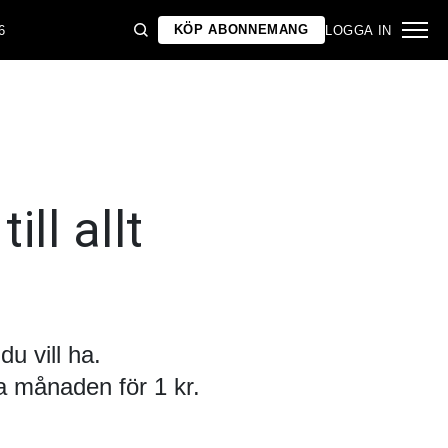
KÖP ABONNEMANG
6
LOGGA IN
ill allt
u vill ha.
 månaden för 1 kr.