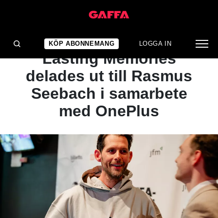
1
/ 5
GAFFAs specialpris
KÖP ABONNEMANG
LOGGA IN
Lasting Memories
delades ut till Rasmus
Seebach i samarbete
med OnePlus