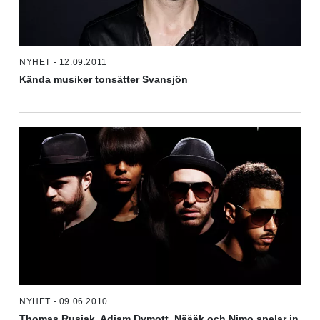
NYHET - 12.09.2011
Kända musiker tonsätter Svansjön
NYHET - 09.06.2010
Thomas Rusiak, Adiam Dymott, Näääk och Nimo spelar in