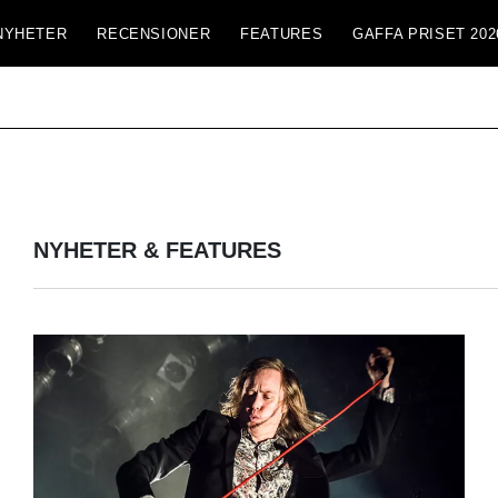
NYHETER
RECENSIONER
FEATURES
GAFFA PRISET 202
NYHETER & FEATURES