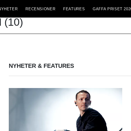
NYHETER
RECENSIONER
FEATURES
GAFFA PRISET 202
N
(10)
NYHETER & FEATURES