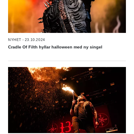
NYHET - 23.10.2024
Cradle Of Filth hyllar halloween med ny singel