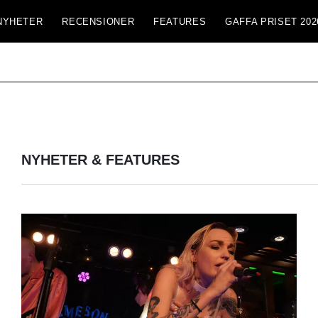
NYHETER
RECENSIONER
FEATURES
GAFFA PRISET 202
NYHETER & FEATURES