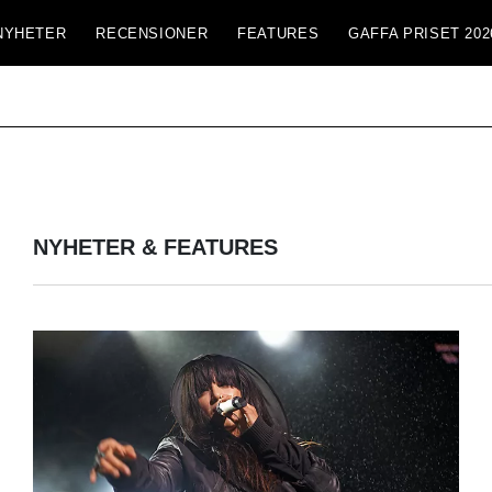
NYHETER
RECENSIONER
FEATURES
GAFFA PRISET 202
NYHETER & FEATURES