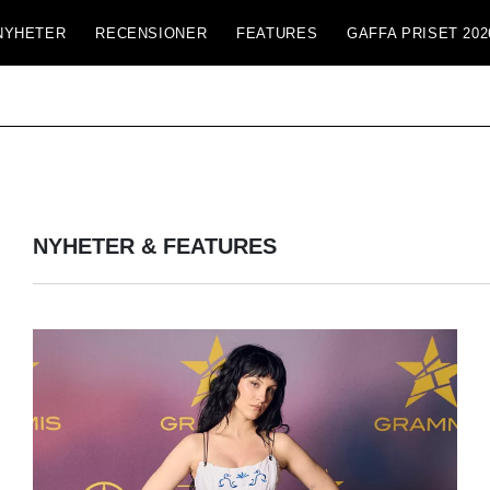
NYHETER
RECENSIONER
FEATURES
GAFFA PRISET 202
NYHETER & FEATURES