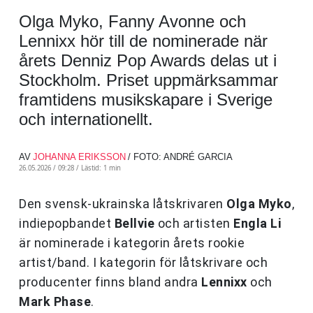
Olga Myko, Fanny Avonne och
Lennixx hör till de nominerade när
årets Denniz Pop Awards delas ut i
Stockholm. Priset uppmärksammar
framtidens musikskapare i Sverige
och internationellt.
AV
JOHANNA ERIKSSON
/ FOTO: ANDRÉ GARCIA
26.05.2026 / 09:28 /
Lästid: 1 min
Den svensk-ukrainska låtskrivaren
Olga Myko
,
indiepopbandet
Bellvie
och artisten
Engla Li
är nominerade i kategorin årets rookie
artist/band. I kategorin för låtskrivare och
producenter finns bland andra
Lennixx
och
Mark Phase
.