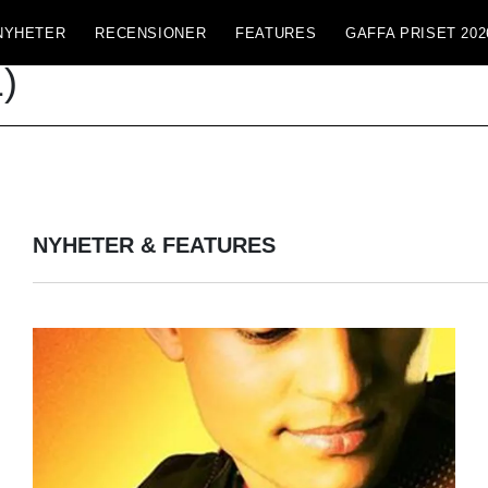
NYHETER
RECENSIONER
FEATURES
GAFFA PRISET 202
)
NYHETER & FEATURES