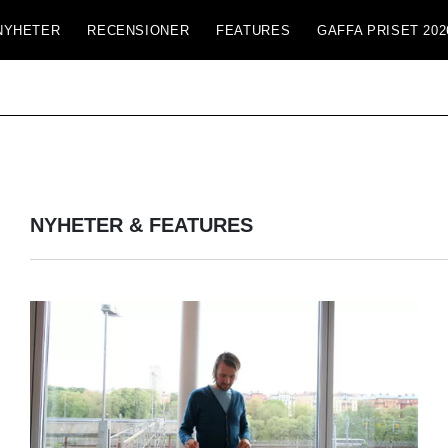
NYHETER
RECENSIONER
FEATURES
GAFFA PRISET 202
NYHETER & FEATURES