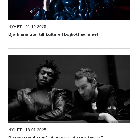
NYHET - 01.10.2025
Björk ansluter till kulturell bojkott av Israel
NYHET - 18.07.2025
Ny musikerallians: "Vi vägrar låta oss tystas"