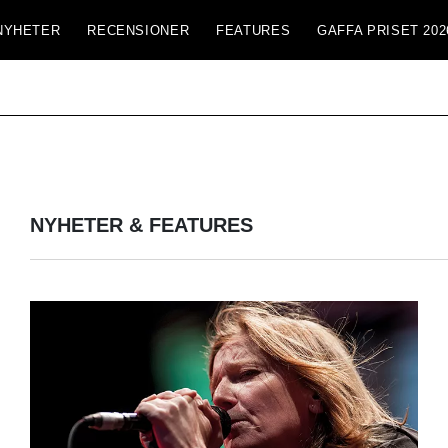
NYHETER
RECENSIONER
FEATURES
GAFFA PRISET 202
NYHETER & FEATURES