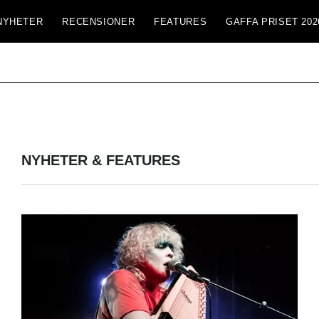
NYHETER
RECENSIONER
FEATURES
GAFFA PRISET 202
NYHETER & FEATURES