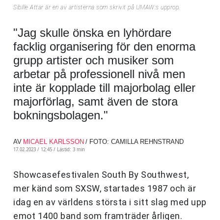
Sibille Attar är en av artisterna som skrivit på UMAW:s upprop.
"Jag skulle önska en lyhördare
facklig organisering för den enorma
grupp artister och musiker som
arbetar på professionell nivå men
inte är kopplade till majorbolag eller
majorförlag, samt även de stora
bokningsbolagen."
AV
MICAEL KARLSSON
/ FOTO: CAMILLA REHNSTRAND
17.02.2023 / 12:45 /
Lästid: 3 min
Showcasefestivalen South By Southwest,
mer känd som SXSW, startades 1987 och är
idag en av världens största i sitt slag med upp
emot 1400 band som framträder årligen.