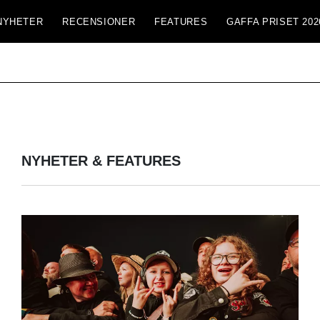
NYHETER
RECENSIONER
FEATURES
GAFFA PRISET 202
NYHETER & FEATURES