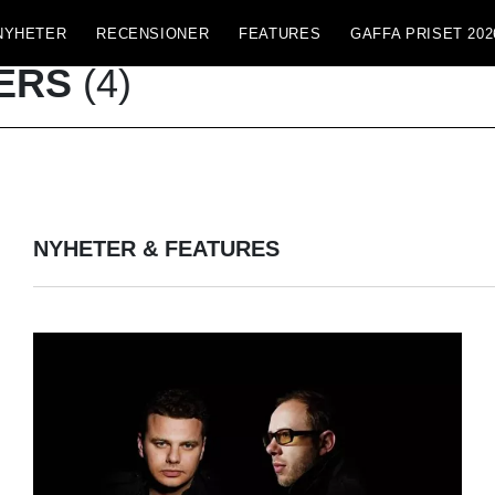
NYHETER
RECENSIONER
FEATURES
GAFFA PRISET 202
ERS
(4)
NYHETER & FEATURES