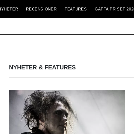
NYHETER
RECENSIONER
FEATURES
GAFFA PRISET 202
NYHETER & FEATURES