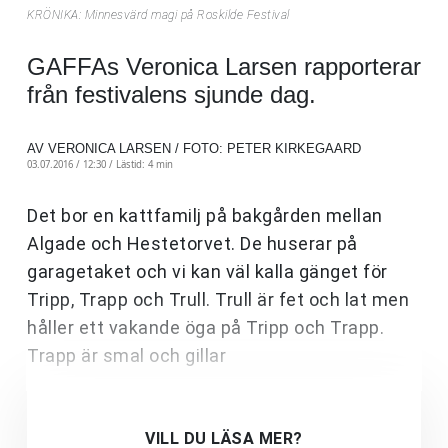
KRÖNIKA: Minnesvärd magi på Roskilde Festival
GAFFAs Veronica Larsen rapporterar
från festivalens sjunde dag.
AV VERONICA LARSEN / FOTO: PETER KIRKEGAARD
03.07.2016 / 12:30 /
Lästid: 4 min
Det bor en kattfamilj på bakgården mellan
Algade och Hestetorvet. De huserar på
garagetaket och vi kan väl kalla gänget för
Tripp, Trapp och Trull. Trull är fet och lat men
håller ett vakande öga på Tripp och Trapp.
Trapp är smal och gillar
VILL DU LÄSA MER?