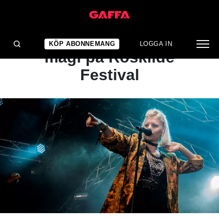
ARTIKEL
KRÖNIKA: Minnesvärd
KÖP ABONNEMANG
LOGGA IN
magi på Roskilde
Festival