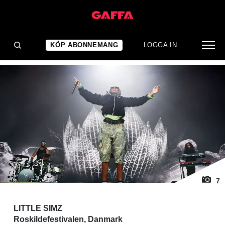
1
/ 7
KONSERTRECENSION
Bitterheten blir bränsle
KÖP ABONNEMANG
LOGGA IN
7
LITTLE SIMZ
Roskildefestivalen, Danmark