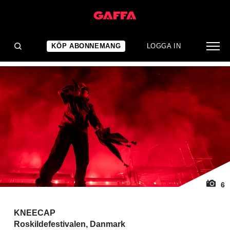
1
/ 6
KONSERTRECENSION
Nästan för perfekt
KÖP ABONNEMANG
LOGGA IN
6
KNEECAP
Roskildefestivalen, Danmark