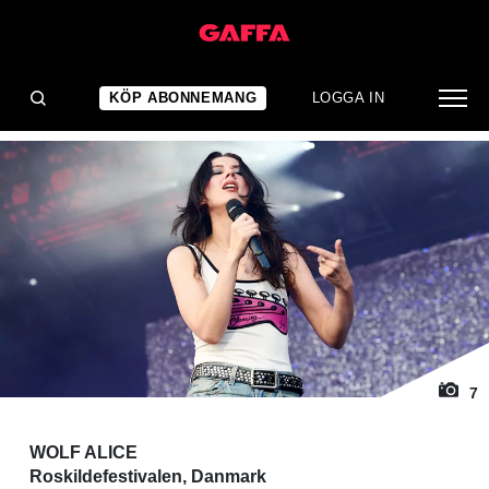
1
/ 7
KONSERTRECENSION
Solnedgång i moll
KÖP ABONNEMANG
LOGGA IN
7
WOLF ALICE
Roskildefestivalen, Danmark