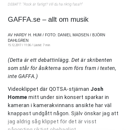
DEBATT: "Rock är farligt? Vill du ha riktig fasa?!"
GAFFA.se – allt om musik
AV HARDY H. HUM / FOTO: DANIEL MADSEN / BJÖRN
DAHLGREN
15.12.2017 / 11:06 /
Lästid: 7 min
(Detta är ett debattinlägg. Det är skribenten
som står för åsikterna som förs fram i texten,
inte GAFFA.)
Videoklippet där QOTSA-stjärnan
Josh
Homme
mitt under sin konsert sparkar in
kameran i kamerakvinnans ansikte har väl
knappast undgått någon. Själv önskar jag att
jag aldrig såg klippet för det är visst
någonting riktigt obehagligt