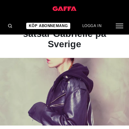
ARTIKEL
Efter Skam-succén – nu
KÖP ABONNEMANG
LOGGA IN
satsar Gabrielle på
Sverige