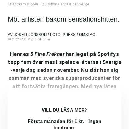
Efter Skam-succén – nu satsar Gabrielle på Sverige
Möt artisten bakom sensationshitten.
AV JOSEFI JÖNSSON / FOTO: PRESS / OMSLAG
28.01.2017 / 21:21 /
Lästid: 5 min
Hennes
5 Fine Frøkner
har legat på Spotifys
topp fem över mest spelade låtarna i Sverige
-varje dag sedan november. Nu slår hon sig
samman med svenska superproducenter för
att fortsätta framgången. Med nya låten
VILL DU LÄSA MER?
Första månaden för 1 kr. - Ingen
bindning.