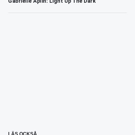
Gabrielle Aplin: Light Up The Dark
LÄS OCKSÅ