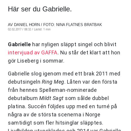
Här ser du Gabrielle.
AV DANIEL HORN / FOTO: NINA FLATNES BRATBAK
02.02.2017 / 08:32 /
Lästid: 1 min
Gabrielle
har nyligen släppt singel och blivit
intervjuad av GAFFA
. Nu står det klart att hon
gör Liseberg i sommar.
Gabrielle slog igenom med ett brak 2011 med
debutsingeln
Ring Meg
. Låten var den första
från hennes Spelleman-nominerade
debutalbum
Mildt Sagt
som sålde dubbel
platina. Succén följdes upp med en turné på
några av de största scenerna i Norge
samtidigt som fler hitsinglar släpptes.
Ljudbilden utvecklades och 2014 var Gabrielle