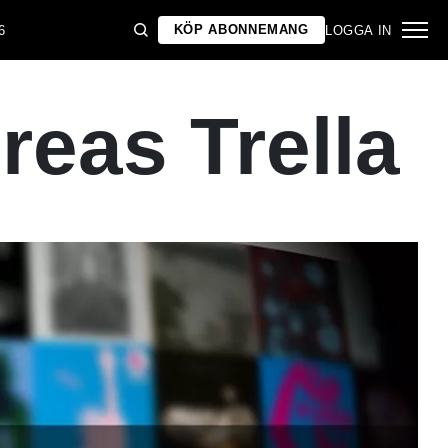
KÖP ABONNEMANG
6
LOGGA IN
reas Trella