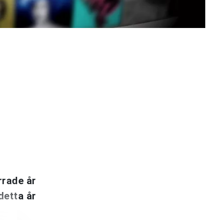
rrade år
detta år