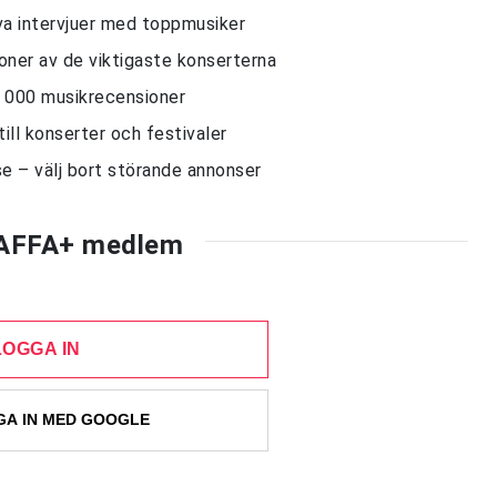
siva intervjuer med toppmusiker
sioner av de viktigaste konserterna
10 000 musikrecensioner
till konserter och festivaler
e – välj bort störande annonser
AFFA+ medlem
LOGGA IN
A IN MED GOOGLE