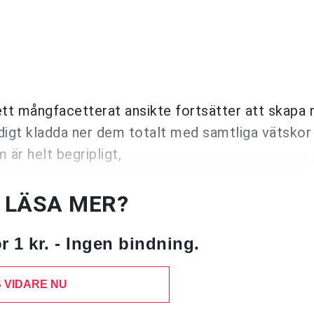
ett mångfacetterat ansikte fortsätter att skapa 
digt kladda ner dem totalt med samtliga vätskor
 är helt begripligt,
U LÄSA MER?
 1 kr. - Ingen bindning.
 VIDARE NU