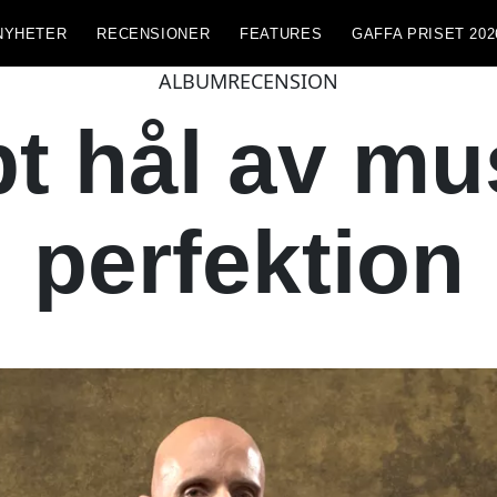
NYHETER
RECENSIONER
FEATURES
GAFFA PRISET 202
ALBUMRECENSION
pt hål av mu
perfektion