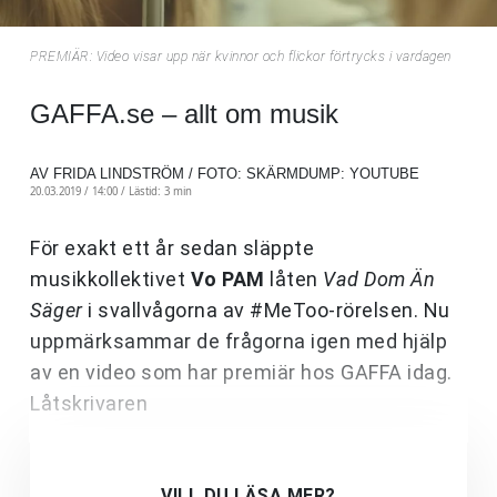
PREMIÄR: Video visar upp när kvinnor och flickor förtrycks i vardagen
GAFFA.se – allt om musik
AV FRIDA LINDSTRÖM / FOTO: SKÄRMDUMP: YOUTUBE
20.03.2019 / 14:00 /
Lästid: 3 min
För exakt ett år sedan släppte
musikkollektivet
Vo PAM
låten
Vad Dom Än
Säger
i svallvågorna av #MeToo-rörelsen. Nu
uppmärksammar de frågorna igen med hjälp
av en video som har premiär hos GAFFA idag.
Låtskrivaren
VILL DU LÄSA MER?