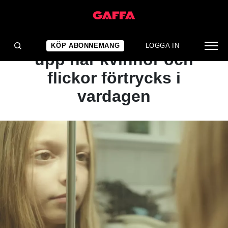
ARTIKEL
PREMIÄR: Video visar
KÖP ABONNEMANG
LOGGA IN
upp när kvinnor och
flickor förtrycks i
vardagen