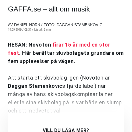
GAFFA.se – allt om musik
AV DANIEL HORN / FOTO: DAGGAN STAMENKOVIC
19.09.2019 / 09:37 /
Lästid: 6 min
RESAN: Novoton
firar 15 år med en stor
fest
. Här berättar skivbolagets grundare om
fem upplevelser på vägen.
Att starta ett skivbolag igen (Novoton är
Daggan Stamenkovic
s fjärde label) när
många av hans skivbolagskompisar la ner
eller la sina skivbolag på is var både en slump
och ett medvetet val.
VILL DU LÄSA MER?