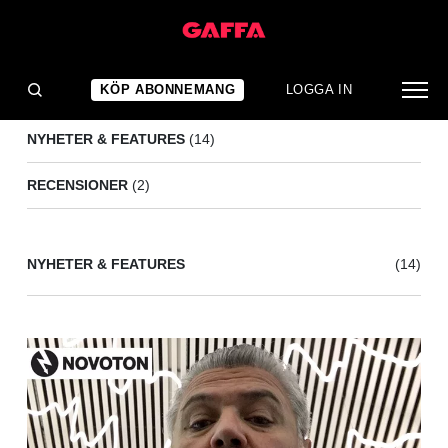
PAPER
(16)
KÖP ABONNEMANG
LOGGA IN
NYHETER & FEATURES
(14)
RECENSIONER
(2)
NYHETER & FEATURES
(14)