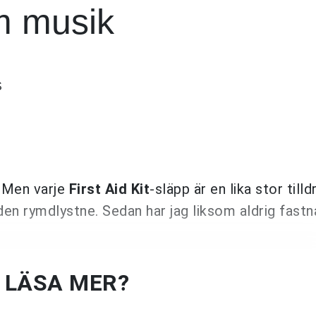
m musik
S
. Men varje
First Aid Kit
-släpp är en lika stor till
en rymdlystne. Sedan har jag liksom aldrig fastn
U LÄSA MER?