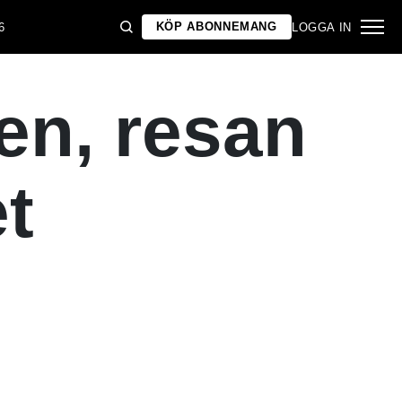
KÖP ABONNEMANG
6
LOGGA IN
n, resan
t