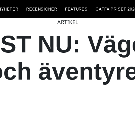
NYHETER
RECENSIONER
FEATURES
GAFFA PRISET 202
ARTIKEL
ST NU: Väge
och äventyre