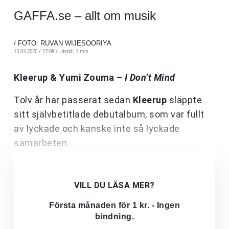
GAFFA.se – allt om musik
/ FOTO: RUVAN WIJESOORIYA
13.03.2020 / 17:08 /
Lästid: 1 min
Kleerup & Yumi Zouma –
I Don’t Mind
Tolv år har passerat sedan
Kleerup
släppte
sitt självbetitlade debutalbum, som var fullt
av lyckade och kanske inte så lyckade
samarbeten.
VILL DU LÄSA MER?
Första månaden för 1 kr. - Ingen
bindning.